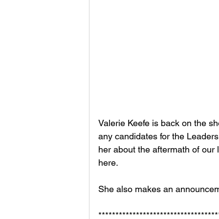
Valerie Keefe is back on the sho
any candidates for the Leaders
her about the aftermath of our 
here. 
She also makes an announcement
***********************************