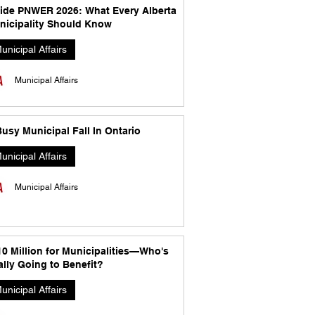
side PNWER 2026: What Every Alberta
nicipality Should Know
unicipal Affairs
Municipal Affairs
usy Municipal Fall In Ontario
unicipal Affairs
Municipal Affairs
10 Million for Municipalities—Who's
lly Going to Benefit?
unicipal Affairs