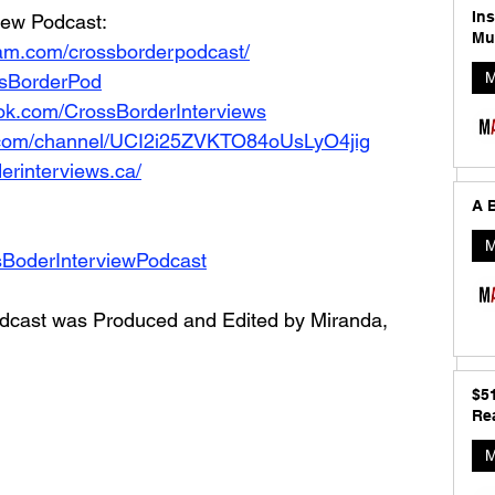
In
iew Podcast: 
Mu
ram.com/crossborderpodcast/
M
ossBorderPod
ok.com/CrossBorderInterviews
.com/channel/UCI2i25ZVKTO84oUsLyO4jig
erinterviews.ca/
A B
M
sBoderInterviewPodcast
dcast was Produced and Edited by Miranda, 
$5
Rea
M