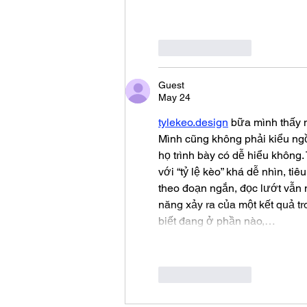
Like
Reply
Guest
May 24
tylekeo.design
 bữa mình thấy 
Mình cũng không phải kiểu ngồ
họ trình bày có dễ hiểu không.
với “tỷ lệ kèo” khá dễ nhìn, ti
theo đoạn ngắn, đọc lướt vẫn 
năng xảy ra của một kết quả tro
biết đang ở phần nào,…
Like
Reply