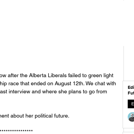
w after the Alberta Liberals failed to green light 
hip race that ended on August 12th. We chat with 
Edi
last interview and where she plans to go from 
Fut
E
 about her political future. 
****************