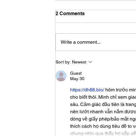
2 Comments
Write a comment...
Sort by:
Newest
Guest
May 30
https://dh88.bio/
 hôm trước mìn
cho biết thôi. Mình chỉ xem gia
sâu. Cảm giác đầu tiên là tran
nên lướt nhanh vẫn nắm được ý
dòng về giấy phép/bảo mật nga
thích cách họ dùng tiêu đề to
chung nhìn qua thấy họ sắp x